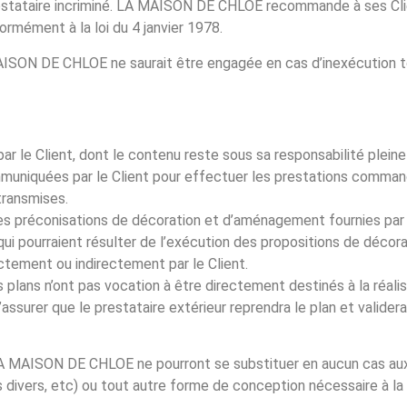
e prestataire incriminé. LA MAISON DE CHLOE recommande à ses Cl
rmément à la loi du 4 janvier 1978.
ISON DE CHLOE ne saurait être engagée en cas d’inexécution to
ar le Client, dont le contenu reste sous sa responsabilité plei
uniquées par le Client pour effectuer les prestations command
transmises.
t, des préconisations de décoration et d’aménagement fournies 
ui pourraient résulter de l’exécution des propositions de déco
tement ou indirectement par le Client.
lans n’ont pas vocation à être directement destinés à la réalis
 s’assurer que le prestataire extérieur reprendra le plan et valider
LA MAISON DE CHLOE ne pourront se substituer en aucun cas aux
es divers, etc) ou tout autre forme de conception nécessaire à la