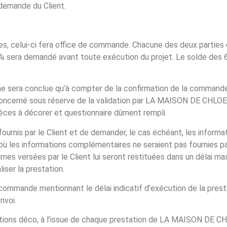
 demande du Client.
ires, celui-ci fera office de commande. Chacune des deux parties
% sera demandé avant toute exécution du projet. Le solde des 
e sera conclue qu’à compter de la confirmation de la commande,
 concerné sous réserve de la validation par LA MAISON DE CHLOE
pièces à décorer et questionnaire dûment rempli.
ournis par le Client et de demander, le cas échéant, les inform
e où les informations complémentaires ne seraient pas fournies pa
mmes versées par le Client lui seront restituées dans un délai m
iser la prestation.
la commande mentionnant le délai indicatif d’exécution de la presta
nvoi.
sations déco, à l’issue de chaque prestation de LA MAISON DE C