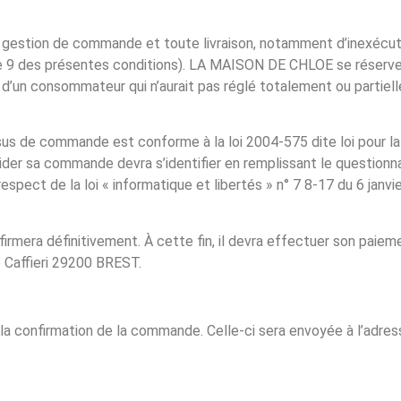
estion de commande et toute livraison, notamment d’inexécutio
le 9 des présentes conditions). LA MAISON DE CHLOE se réserve
 d’un consommateur qui n’aurait pas réglé totalement ou parti
us de commande est conforme à la loi 2004-575 dite loi pour l
lider sa commande devra s’identifier en remplissant le questionn
spect de la loi « informatique et libertés » n° 7 8-17 du 6 janvi
firmera définitivement. À cette fin, il devra effectuer son paiem
e Caffieri 29200 BREST.
 confirmation de la commande. Celle-ci sera envoyée à l’adresse