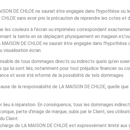
ISON DE CHLOE ne saurait être engagée dans l’hypothèse où le p
HLOE sans avoir pris la précaution de reprendre les cotes et d
 les couleurs à l’écran ou imprimées correspondent exactement 
cernant la teinte en se déplaçant physiquement en magasin et/o
LA MAISON DE CHLOE ne saurait être engagée dans l’hypothèse o
 visualisation écran.
le de tous dommages directs ou indirects quels qu’en soient la
s qui lui sont liés, notamment pour tout préjudice financier ou
sance et avoir été informé de la possibilité de tels dommages.
ause de la responsabilité de LA MAISON DE CHLOE, quelle que s
 lieu à réparation. En conséquence, tous les dommages indirec
nque, perte d’image de marque, subis par le Client, ses utilisat
du Client.
à la charge de LA MAISON DE CHLOE est expressément limité a