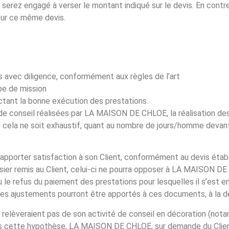
s serez engagé à verser le montant indiqué sur le devis. En co
sur ce même devis.
is avec diligence, conformément aux règles de l’art
e de mission
ctant la bonne exécution des prestations.
de conseil réalisées par LA MAISON DE CHLOE, la réalisation de
cela ne soit exhaustif, quant au nombre de jours/homme devan
rter satisfaction à son Client, conformément au devis établi, 
ossier remis au Client, celui-ci ne pourra opposer à LA MAISON 
 le refus du paiement des prestations pour lesquelles il s’est 
es ajustements pourront être apportés à ces documents, à la d
 relèveraient pas de son activité de conseil en décoration (n
Dans cette hypothèse, LA MAISON DE CHLOE, sur demande du Cli