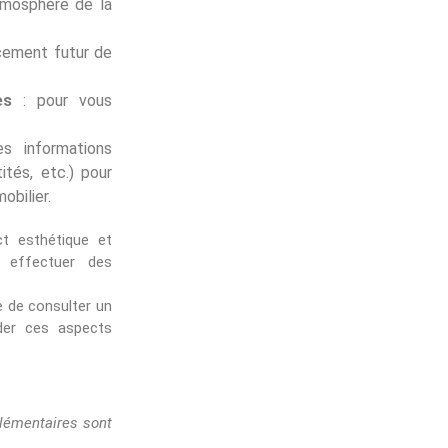
atmosphère de la
ncement futur de
es
: pour vous
s informations
ités, etc.) pour
obilier.
ct esthétique et
 effectuer des
e de consulter un
ider ces aspects
lémentaires sont