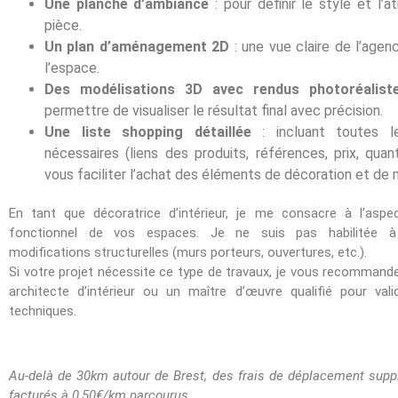
Une planche d’ambiance
: pour définir le style et l’
pièce.
Un plan d’aménagement 2D
: une vue claire de l’age
l’espace.
Des modélisations 3D avec rendus photoréalist
permettre de visualiser le résultat final avec précision.
Une liste shopping détaillée
: incluant toutes le
nécessaires (liens des produits, références, prix, quant
vous faciliter l’achat des éléments de décoration et de m
En tant que décoratrice d’intérieur, je me consacre à l’aspe
fonctionnel de vos espaces. Je ne suis pas habilitée à
modifications structurelles (murs porteurs, ouvertures, etc.).
Si votre projet nécessite ce type de travaux, je vous recommand
architecte d’intérieur ou un maître d’œuvre qualifié pour val
techniques.
Au-delà de 30km autour de Brest, des frais de déplacement supp
facturés à 0,50€/km parcourus.