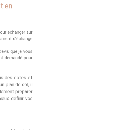
t en
pour échanger sur
moment d’échange
devis que je vous
 est demandé pour
cis des côtes et
n plan de sol, il
galement préparer
ieux définir vos